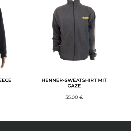
EECE
HENNER-SWEATSHIRT MIT
GAZE
35,00
€