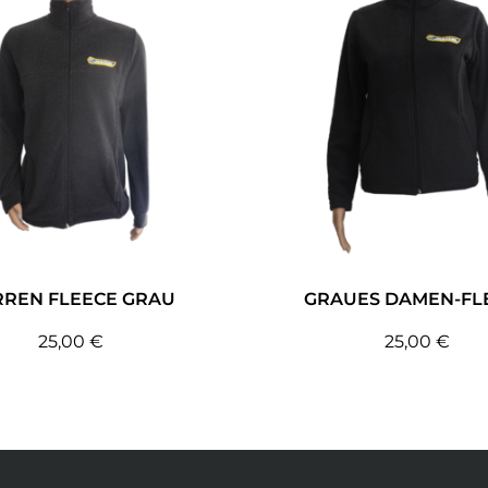
RREN FLEECE GRAU
GRAUES DAMEN-FL
25,00
€
25,00
€